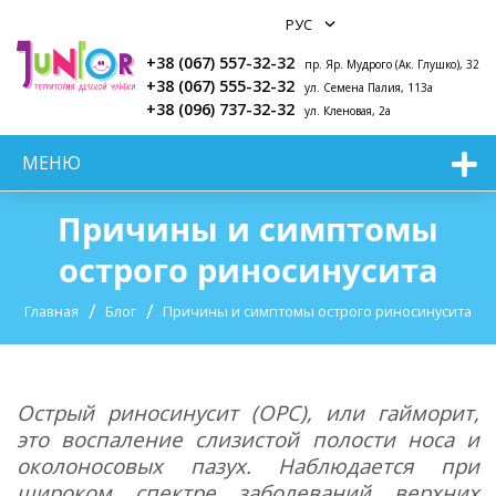
+38 (067) 557-32-32
пр. Яр. Мудрого (Ак. Глушко), 32
+38 (067) 555-32-32
ул. Семена Палия, 113а
+38 (096) 737-32-32
ул. Кленовая, 2а
МЕНЮ
Причины и симптомы
острого риносинусита
Главная
Блог
Причины и симптомы острого риносинусита
Острый риносинусит (ОРС), или гайморит,
это воспаление слизистой полости носа и
околоносовых пазух. Наблюдается при
широком спектре заболеваний верхних