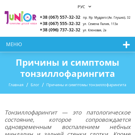
+38 (067) 557-32-32
пр. Яр. Мудрого (Ак. Глушко), 32
+38 (067) 555-32-32
ул. Семена Палия, 113а
+38 (096) 737-32-32
ул. Кленовая, 2а
МЕНЮ
Причины и симптомы
тонзиллофарингита
Главная
Блог
Причины и симптомы тонзиллофарингита
Тонзиллофарингит — это патологическое
состояние, которое сопровождается
одновременным воспалением небных
миндалин и задней стенки глотки. Кроме