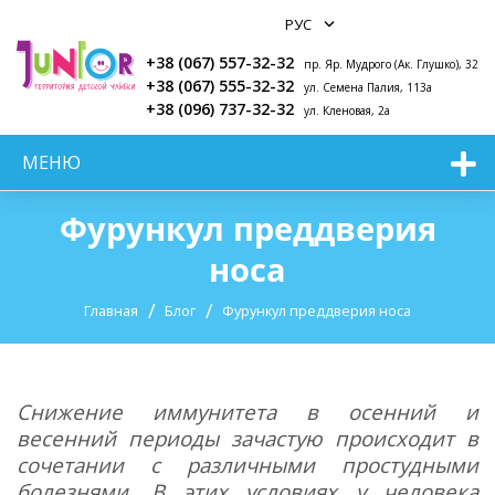
+38 (067) 557-32-32
пр. Яр. Мудрого (Ак. Глушко), 32
+38 (067) 555-32-32
ул. Семена Палия, 113а
+38 (096) 737-32-32
ул. Кленовая, 2а
МЕНЮ
Фурункул преддверия
носа
Главная
Блог
Фурункул преддверия носа
Снижение иммунитета в осенний и
весенний периоды зачастую происходит в
сочетании с различными простудными
болезнями. В этих условиях у человека