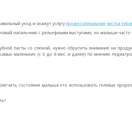
авильный уход и окажут услугу
профессиональная чистка зубо
вый напальчник с рельефными выступами, но малыши часто «
зубной пасты со слюной, нужно обратить внимание на проду
амых маленьких (с 0 до 6 мес. и далее) по мнению педиатро
блегчить состояние малыша-это использовать гелевые проре
ть?