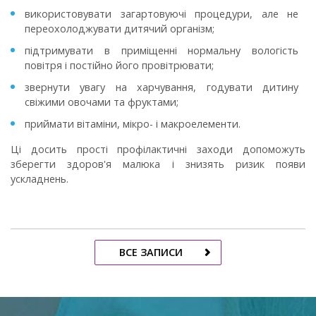
використовувати загартовуючі процедури, але не
переохолоджувати дитячий організм;
підтримувати в приміщенні нормальну вологість
повітря і постійно його провітрювати;
звернути увагу на харчування, годувати дитину
свіжими овочами та фруктами;
приймати вітаміни, мікро- і макроелементи.
Ці досить прості профілактичні заходи допоможуть
зберегти здоров'я малюка і знизять ризик появи
ускладнень.
ВСЕ ЗАПИСИ