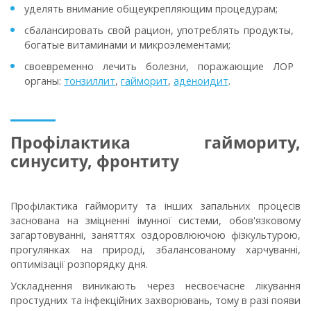
уделять внимание общеукрепляющим процедурам;
сбалансировать свой рацион, употреблять продукты,
богатые витаминами и микроэлементами;
своевременно лечить болезни, поражающие ЛОР
органы:
тонзиллит
,
гайморит
,
аденоидит
.
Профілактика гаймориту,
синуситу, фронтиту
Профілактика гаймориту та інших запальних процесів
заснована на зміцненні імунної системи, обов'язковому
загартовуванні, заняттях оздоровлюючою фізкультурою,
прогулянках на природі, збалансованому харчуванні,
оптимізації розпорядку дня.
Ускладнення виникають через несвоєчасне лікування
простудних та інфекційних захворювань, тому в разі появи