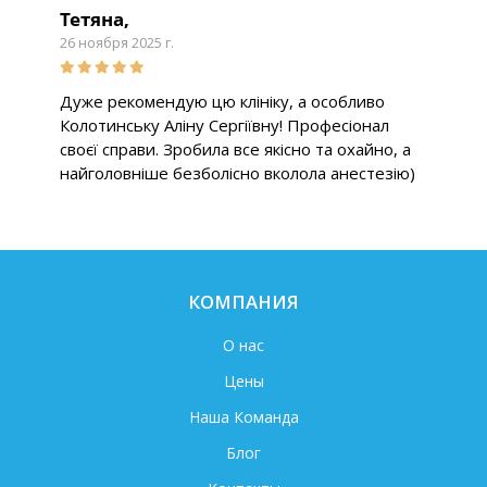
Тетяна,
26 ноября 2025 г.
Дуже рекомендую цю клініку, а особливо
Колотинську Аліну Сергіївну! Професіонал
своєї справи. Зробила все якісно та охайно, а
найголовніше безболісно вколола анестезію)
КОМПАНИЯ
О нас
Цены
Наша Команда
Блог