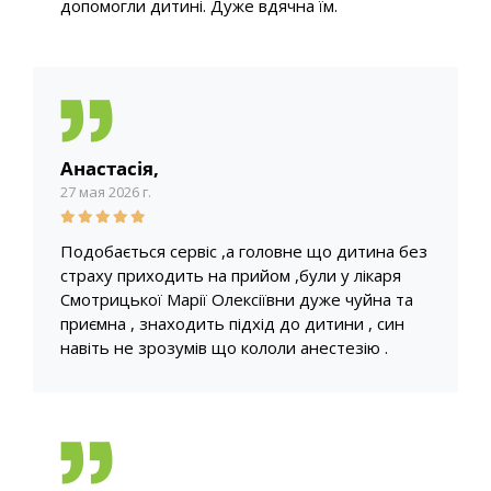
допомогли дитині. Дуже вдячна їм.
Анастасія,
27 мая 2026 г.
Подобається сервіс ,а головне що дитина без
страху приходить на прийом ,були у лікаря
Смотрицької Марії Олексіївни дуже чуйна та
приємна , знаходить підхід до дитини , син
навіть не зрозумів що кололи анестезію .