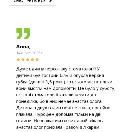
СМОТРЕТЬ ВСЕ
Анна,
14 июня 2026 г.
Дуже вдячна персоналу стоматології! У
дитини був гострий біль и опухла верхня
губка (дитині 3,5 років). Із всього міста тільки
вони змогли нам допомогти. Це було у суботу,
всі інші стоматології казали чекати до
понеділка, бо в них немає анастазіолога.
Дитина з двух годин ночі не спала, постійно
плакала. Нурофен допомав тільки на дві
години. Незважаючи на вихідний, лікарь
анастазіолог приїхала і разом з лікарем