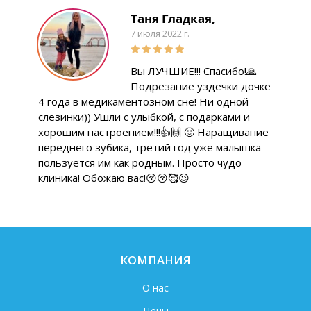
Таня Гладкая,
7 июля 2022 г.
Вы ЛУЧШИЕ!!! Спасибо!🙏
Подрезание уздечки дочке
4 года в медикаментозном сне! Ни одной
слезинки)) Ушли с улыбкой, с подарками и
хорошим настроением!!!👍🙌 🙂 Наращивание
переднего зубика, третий год уже малышка
пользуется им как родным. Просто чудо
клиника! Обожаю вас!😚😚🥰😉
КОМПАНИЯ
О нас
Цены