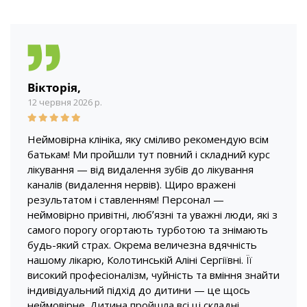
Вікторія,
12 червня 2026 р.
Неймовірна клініка, яку сміливо рекомендую всім
батькам! Ми пройшли тут повний і складний курс
лікування — від видалення зубів до лікування
каналів (видалення нервів). Щиро вражені
результатом і ставленням! Персонал —
неймовірно привітні, любʼязні та уважні люди, які з
самого порогу огортають турботою та знімають
будь-який страх. Окрема величезна вдячність
нашому лікарю, Колотинській Аліні Сергіївні. Її
високий професіоналізм, чуйність та вміння знайти
індивідуальний підхід до дитини — це щось
неймовірне. Дитина пройшла всі ці складні