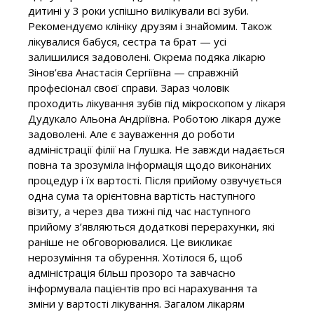
дитині у 3 роки успішно вилікували всі зуби.
Рекомендуємо клініку друзям і знайомим. Також
лікувалися бабуся, сестра та брат — усі
залишилися задоволені. Окрема подяка лікарю
Зінов’єва Анастасія Сергіївна — справжній
професіонал своєї справи. Зараз чоловік
проходить лікування зубів під мікроскопом у лікаря
Дудукало Альона Андріївна. Роботою лікаря дуже
задоволені. Але є зауваження до роботи
адміністрації філії на Глушка. Не завжди надається
повна та зрозуміла інформація щодо виконаних
процедур і їх вартості. Після прийому озвучується
одна сума та орієнтовна вартість наступного
візиту, а через два тижні під час наступного
прийому з’являються додаткові перерахунки, які
раніше не обговорювалися. Це викликає
нерозуміння та обурення. Хотілося б, щоб
адміністрація більш прозоро та завчасно
інформувала пацієнтів про всі нарахування та
зміни у вартості лікування. Загалом лікарям