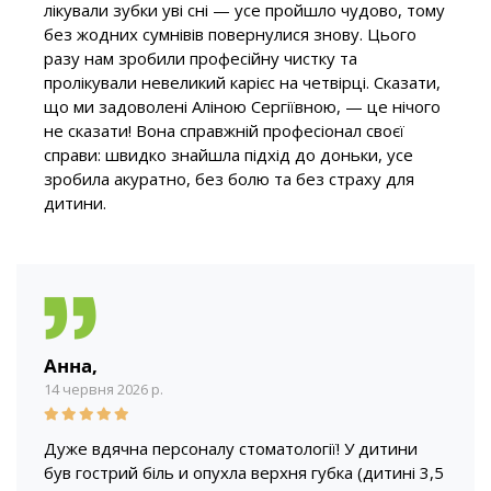
лікували зубки уві сні — усе пройшло чудово, тому
без жодних сумнівів повернулися знову. Цього
разу нам зробили професійну чистку та
пролікували невеликий карієс на четвірці. Сказати,
що ми задоволені Аліною Сергіївною, — це нічого
не сказати! Вона справжній професіонал своєї
справи: швидко знайшла підхід до доньки, усе
зробила акуратно, без болю та без страху для
дитини.
Анна,
14 червня 2026 р.
Дуже вдячна персоналу стоматології! У дитини
був гострий біль и опухла верхня губка (дитині 3,5