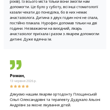
років). Із всього міста тільки вони змогли нам
допомогти. Це було у суботу, всі інші стоматології
казали чекати до понеділка, бо в них немає
анастазіолога. Дитина з двух годин ночі не спала,
постійно плакала. Нурофен допомав тільки на дві
години. Незважаючи на вихідний, лікарь
анастазіолог приїхала і разом з лікарем допомогли
дитині. Дуже вдячна їм.
Роман,
13 червня 2026 р.
Дякуємо нашим лікарям ортодонту Площинській
Ольгі Олександрівні та терапевту Дудукало Альоні
Андріївні за якісне лікування дітей.