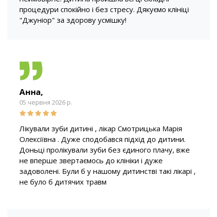
процедури спокійно і без стресу. Дякуємо клініці
"Джуніор" за здорову усмішку!
Анна,
05 червня 2026 р.
Лікували зуби дитині , лікар Смотрицька Марія
Олексіївна . Дуже сподобався підхід до дитини.
Доньці пролікували зуби без єдиного плачу, вже
не вперше звертаємось до клініки і дуже
задоволені. Були б у нашому дитинстві такі лікарі ,
не було б дитячих травм