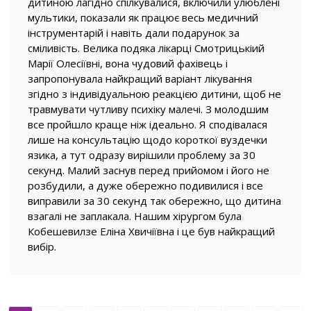
дитиною лагідно спілкувалися, включили улюблені
мультики, показали як працює весь медичний
інструментарій і навіть дали подарунок за
сміливість. Велика подяка лікарці Смотрицькіий
Марії Олесіївні, вона чудовий фахівець і
запропонувала найкращий варіант лікування
згідно з індивідуальною реакцією дитини, щоб не
травмувати чутливу психіку малечі. З молодшим
все пройшло краще ніж ідеально. Я сподівалася
лише на консультацію щодо короткої вуздечки
язика, а тут одразу вирішили проблему за 30
секунд. Малий заснув перед прийомом і його не
розбудили, а дуже обережно подивилися і все
виправили за 30 секунд так обережно, що дитина
взагалі не заплакала. Нашим хірургом була
Кобешевилзе Еліна Хвичіївна і це був найкращий
вибір.