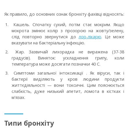
Як правило, до основних ознак бронхіту фахівці відносять:
Кашель.
Спочатку сухий, потім стає мокрим. Якщо
мокрота змінює колір з прозорою на жовту/зелену,
слід повторно звернутися до
лор-лікарю
. Це може
вказувати на бактеріальну інфекцію.
Жар
. Зазвичай лихорадка не виражена (37-38
градусів). Виняток: ускладнення грипу, коли
температура може досягати позначки 40 C.
Симптоми загальної інтоксикації
. Як віруси, так і
бактерії виділяють у кров людини продукти
життєдіяльності — вони токсичні. Цим пояснюється
слабкість, дуже низький апетит, ломота в кістках і
м'язах.
Типи бронхіту