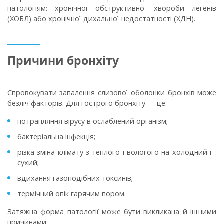
патологіям: хронічної обструктивної хвороби легенів
(ХОБЛ) або хронічної дихальної недостатності (ХДН).
Причини бронхіту
Спровокувати запалення слизової оболонки бронхів може
безліч факторів. Для гострого бронхіту — це:
потрапляння вірусу в ослаблений організм;
бактеріальна інфекція;
різка зміна клімату з теплого і вологого на холодний і
сухий;
вдихання газоподібних токсинів;
термічний опік гарячим пором.
Затяжна форма патології може бути викликана й іншими
причинами: