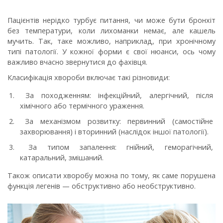
Пацієнтів нерідко турбує питання, чи може бути бронхіт
без температури, коли лихоманки немає, але кашель
мучить. Так, таке можливо, наприклад, при хронічному
типі патології. У кожної форми є свої нюанси, ось чому
важливо вчасно звернутися до фахівця.
Класифікація хвороби включає такі різновиди:
За походженням: інфекційний, алергічний, після
хімічного або термічного ураження.
За механізмом розвитку: первинний (самостійне
захворювання) і вторинний (наслідок іншої патології).
За типом запалення: гнійний, геморагічний,
катаральний, змішаний.
Також описати хворобу можна по тому, як саме порушена
функція легенів — обструктивно або необструктивно.