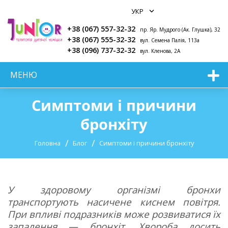
+38 (067) 557-32-32
пр. Яр. Мудрого (Ак. Глушка), 32
+38 (067) 555-32-32
вул. Семена Палія, 113а
+38 (096) 737-32-32
вул. Кленова, 2А
МЕНЮ
Симптоми і причини
бронхіту
Головна
Блог
Симптоми і причини бронхіту
У здоровому організмі бронхи
транспортують насичене киснем повітря.
При впливі подразників може розвиватися їх
запалення — бронхіт. Хвороба досить