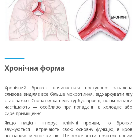
Хронічна форма
Хронічний бронхіт починається поступово: запалена
слизова виділяє все більше мокротиння, відхаркувати яку
стає важко. Спочатку кашель турбує вранці, потім напади
частішають — особливо при попаданні в холодне або
сире приміщення.
Якщо пацієнт ігнорує клінічні прояви, то бронхи
звужуються і втрачають свою основну функцію, в кров
потрапляє менше кисню. Це може дати початок новим