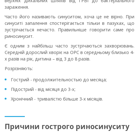
верхніх дихальних шляхів від ГРВІ до бактеріального
зараження.
Часто його називають синуситом, хоча це не вірно. При
синуситі запалення спостерігається тільки в пазухах, що
зустрічається нечасто. Правильніше говорити саме про
риносинусит.
Є одним з найбільш часто зустрічаються захворювань.
Середній дорослий хворіє на ОРС в середньому близько 4-
х разів на рік, дитина – від 3 до 8 разів.
Розрізняють:
Гострий - продолжительностью до месяца;
Підострий - від місяця до 3-х;
Хронічний - тривалістю більше 3-х місяців.
Причини гострого риносинуситу