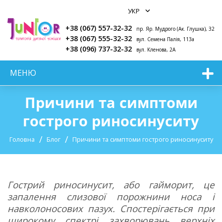
+38 (067) 557-32-32
пр. Яр. Мудрого (Ак. Глушка), 32
+38 (067) 555-32-32
вул. Семена Палія, 113а
+38 (096) 737-32-32
вул. Кленова, 2А
МЕНЮ
Причини та симптоми
гострого риносинуситу
Головна
Блог
Причини та симптоми гострого риносинуситу
Гострий риносинусит, або гайморит, це
запалення слизової порожнини носа і
навколоносових пазух. Спостерігається при
широкому спектрі захворювань верхніх