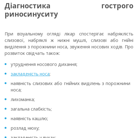
Діагностика гострого
риносинуситу
При візуальному огляді лікар спостерігає набряклість
слизової, набряклі ж нижні мушлі, слизові або гнійні
виділення з порожнини носа, звуження носових ходів. Про
розвиток свідчать також:
утруднення носового дихання;
закладеність носа
;
наявність слизових або гнійних виділень з порожнини
носа;
лихоманка;
загальна слабкість;
наявність кашлю;
розлад нюху;
закладеність у вухах;