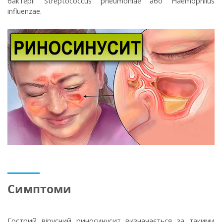
бактерії Streptococcus pneumoniae або Haemophilus
influenzae.
Симптоми
Гострий вірусний риносинусит визначається за такими