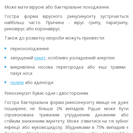
Може мати вірусне або бактеріальне походження.
Гостра форма вірусного ринусинуситу зустрічається
найбільш часто. Причина - вірус грипу, парагрипу,
риновірус або коронавірус.
Також до розвитку хвороби можуть призвести:
переохолодження
запущений
риніт
, особливо ускладнений алергією
викривлена носова перегородка або інші травми
пазух носа
поліпи
або аденоїди
Риносинусит буває одне і двостороннім.
Гостра бактеріальна форма риносинуситу явище не дуже
поширене, не більше 2% випадків. Рідше може бути
спровокована тривалим утрудненим диханням або
стійким зниженням імунітету. Може з'явитися на тлі зубної
інфекції або муковісцидозу. Збудниками в 75% випадків є