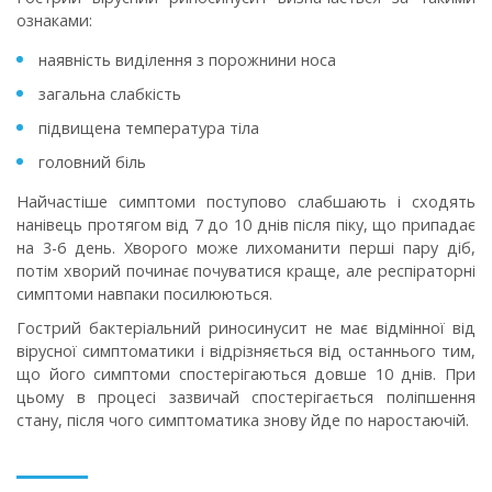
ознаками:
наявність виділення з порожнини носа
загальна слабкість
підвищена температура тіла
головний біль
Найчастіше симптоми поступово слабшають і сходять
нанівець протягом від 7 до 10 днів після піку, що припадає
на 3-6 день. Хворого може лихоманити перші пару діб,
потім хворий починає почуватися краще, але респіраторні
симптоми навпаки посилюються.
Гострий бактеріальний риносинусит не має відмінної від
вірусної симптоматики і відрізняється від останнього тим,
що його симптоми спостерігаються довше 10 днів. При
цьому в процесі зазвичай спостерігається поліпшення
стану, після чого симптоматика знову йде по наростаючій.