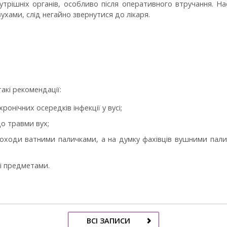
трішніх органів, особливо після оперативного втручання. На
ухами, слід негайно звернутися до лікаря.
акі рекомендації:
ронічних осередків інфекції у вусі;
до травми вух;
роходи ватними паличками, а на думку фахівців вушними пали
 і предметами.
ВСІ ЗАПИСИ