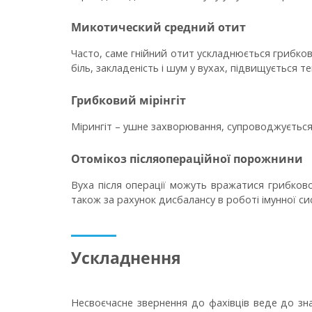
Микотический средний отит
Часто, саме гнійний отит ускладнюється грибков
біль, закладеність і шум у вухах, підвищується 
Грибковий мірінгіт
Мірингіт – ушне захворювання, супроводжується
Отомікоз післяопераційної порожнини
Вуха після операції можуть вражатися грибково
також за рахунок дисбалансу в роботі імунної си
Ускладнення
Несвоєчасне звернення до фахівців веде до зн