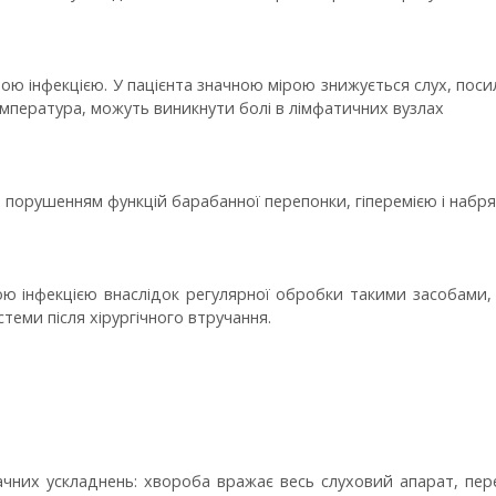
ою інфекцією. У пацієнта значною мірою знижується слух, поси
температура, можуть виникнути болі в лімфатичних вузлах
 порушенням функцій барабанної перепонки, гіперемією і набр
ю інфекцією внаслідок регулярної обробки такими засобами, 
стеми після хірургічного втручання.
ачних ускладнень: хвороба вражає весь слуховий апарат, пере