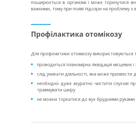
поширюється в організмі і може торкнутися вну
важкими, тому при появі підозри на проблему з в
Профілактика отомікозу
Для профілактики отомікозу використовуються т
проводиться планомірна ліквідація місцевих і х
слід уникати діяльності, яка може призвести 
необхідно дуже акуратно чистити слухові п
травмувати шкіру
не можна торкатися до вух брудними руками