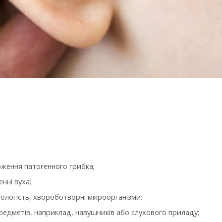
ження патогенного грибка;
енні вуха;
ологість, хвороботворні мікроорганізми;
предметів, наприклад, навушників або слухового приладу;