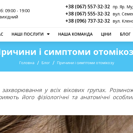
+38 (067) 557-32-32
пр. Яр. Му
б: 09:00 - 19:00
+38 (067) 555-32-32
вул. Семен
вихідний
+38 (096) 737-32-32
вул. Клен
АС
НАШІ ПОСЛУГИ
НАША КОМАНДА
ЦІНИ
БЛОГ
ричини і симптоми отоміко
Головна
Блог
Причини і симптоми отомікозу
захворювання у всіх вікових групах. Розмно
яють його фізіологічні та анатомічні особлив