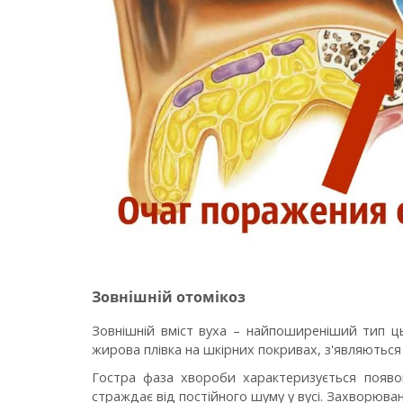
Зовнішній отомікоз
Зовнішній вміст вуха – найпоширеніший тип ць
жирова плівка на шкірних покривах, з'являються
Гостра фаза хвороби характеризується появою
страждає від постійного шуму у вусі. Захворюва