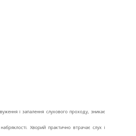
вуження і запалення слухового проходу, зникає
набряклості. Хворий практично втрачає слух і