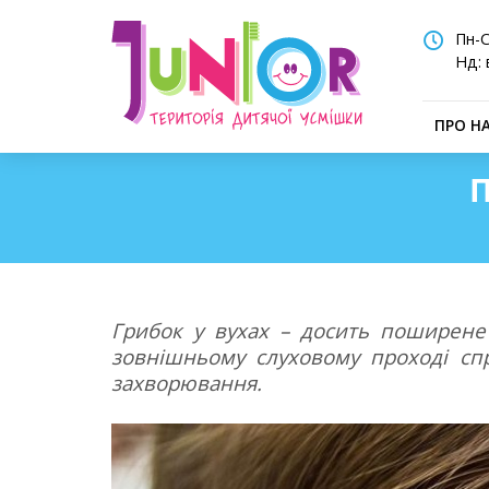
Пн-С
Нд: 
ПРО Н
П
Грибок у вухах – досить поширене 
зовнішньому слуховому проході спри
захворювання.