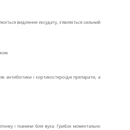
люється виділення ексудату, з'являється сильний
яком.
як антибіотики і кортикостероїдні препарати, а
понку і тканини біля вуха. Грибок моментально