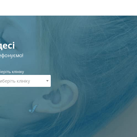
есі
ефонуємо!
еріть клініку
иберіть клініку