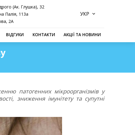
дрого (Ак. Глушка), 32
а Палія, 113а
ова, 2А
ВІДГУКИ
КОНТАКТИ
АКЦІЇ ТА НОВИНИ
зу
женню патогенних мікроорганізмів у
ості, зниження імунітету та супутні