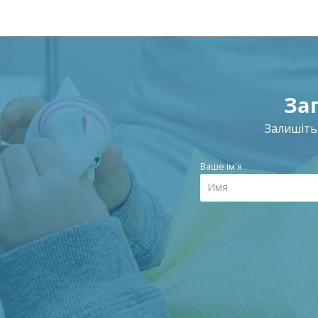
За
Залишіть
Ваше ім'я