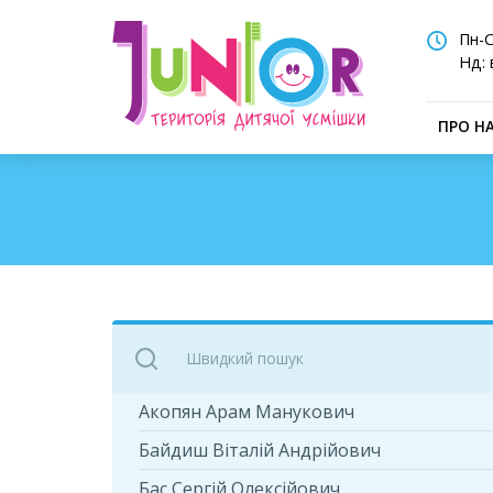
Пн-С
Нд: 
ПРО Н
Акопян Арам Манукович
Байдиш Віталій Андрійович
Бас Сергій Олексійович