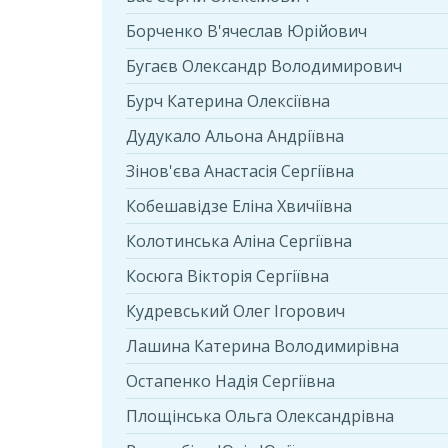
Борченко В'ячеслав Юрійович
Бугаєв Олександр Володимирович
Бурч Катерина Олексіївна
Дудукало Альона Андрiївна
Зінов'єва Анастасія Сергіївна
Кобешавідзе Еліна Хвичіївна
Колотинська Аліна Сергіївна
Косюга Вікторія Сергіївна
Кудревський Олег Ігорович
Лашина Катерина Володимирівна
Остапенко Надія Сергіївна
Площінська Ольга Олександрівна