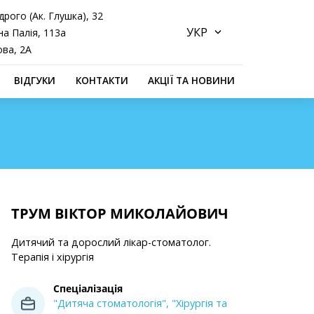
дрого (Ак. Глушка), 32
а Палія, 113а
ова, 2А
ВІДГУКИ
КОНТАКТИ
АКЦІЇ ТА НОВИНИ
ТРУМ ВІКТОР МИКОЛАЙОВИЧ
Дитячий та дорослий лікар-стоматолог.
Терапія і хірургія
Спеціалізація
"Дитяча стоматологія",
"Хірургія та