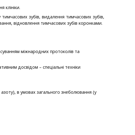
ня клініки.
ту тимчасових зубів, видалення тимчасових зубів,
ування, відновлення тимчасових зубів коронками.
тосуванням міжнародних протоколів та
ативним досвідом – спеціальні техніки
с азоту), в умовах загального знеболювання (у