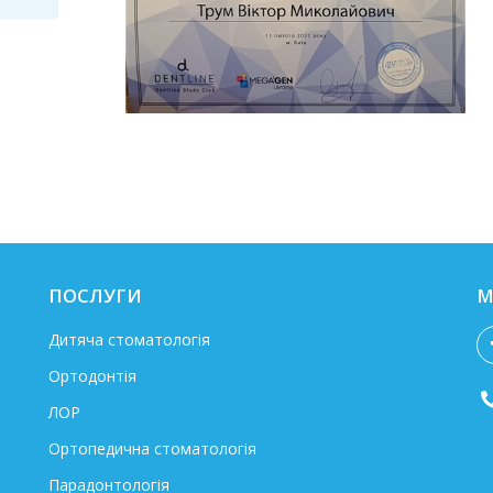
ПОСЛУГИ
М
Дитяча стоматологія
Ортодонтія
ЛОР
Ортопедична стоматологія
Парадонтологія