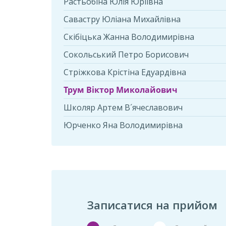
Растьобіна Юлія Юріївна
Савастру Юліана Михайлівна
Скібіцька Жанна Володимирівна
Сокольський Петро Борисович
Стріжкова Крістіна Едуардівна
Трум Віктор Миколайович
Школяр Артем В´ячеславович
Юрченко Яна Володимирівна
Записатися на прийом