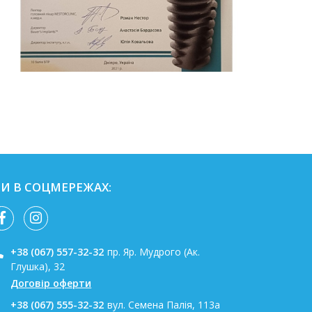
И В СОЦМЕРЕЖАХ:
+38 (067) 557-32-32
пр. Яр. Мудрого (Ак.
Глушка), 32
Договір оферти
+38 (067) 555-32-32
вул. Семена Палія, 113а