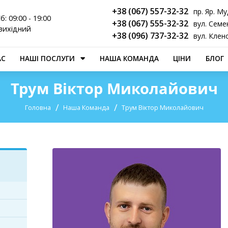
+38 (067) 557-32-32
пр. Яр. Му
б: 09:00 - 19:00
+38 (067) 555-32-32
вул. Семен
вихідний
+38 (096) 737-32-32
вул. Клен
АС
НАШІ ПОСЛУГИ
НАША КОМАНДА
ЦІНИ
БЛОГ
Трум Віктор Миколайович
Головна
Наша Команда
Трум Віктор Миколайович