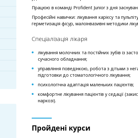
Працюю в команді Profident Junior з дня заснуван
Професійні навички: лікування карієсу та пульпі
герметизація фісур, малоінвазивні методики лік
Спеціалізація лікаря
лікування молочних та постійних зубів із зас
сучасного обладнання;
управління поведінкою, робота з дітьми з нег
підготовки до стоматологічного лікування;
психологічна адаптація маленьких пацієнтів;
комфортне лікування пацієнтів у седації (заки
наркозі).
Пройдені курси