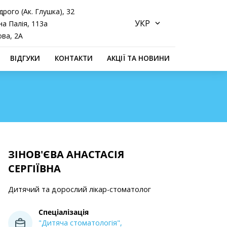
дрого (Ак. Глушка), 32
а Палія, 113а
ова, 2А
ВІДГУКИ
КОНТАКТИ
АКЦІЇ ТА НОВИНИ
ЗІНОВ'ЄВА АНАСТАСІЯ
СЕРГІЇВНА
Дитячий та дорослий лікар-стоматолог
Спеціалізація
"Дитяча стоматологія",