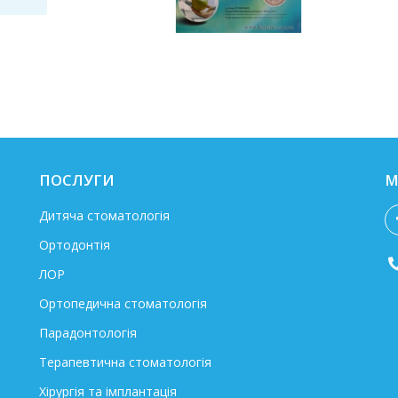
ПОСЛУГИ
М
Дитяча стоматологія
Ортодонтія
ЛОР
Ортопедична стоматологія
Парадонтологія
Терапевтична стоматологія
Хірургія та імплантація