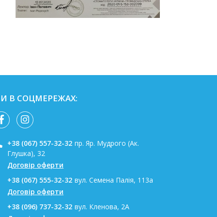
И В СОЦМЕРЕЖАХ:
+38 (067) 557-32-32
пр. Яр. Мудрого (Ак.
Глушка), 32
Договір оферти
+38 (067) 555-32-32
вул. Семена Палія, 113а
Договір оферти
+38 (096) 737-32-32
вул. Кленова, 2А