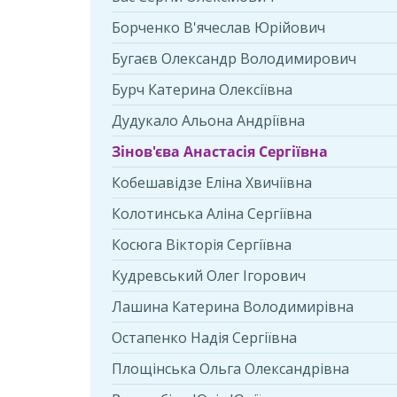
Борченко В'ячеслав Юрійович
Бугаєв Олександр Володимирович
Бурч Катерина Олексіївна
Дудукало Альона Андрiївна
Зінов'єва Анастасія Сергіївна
Кобешавідзе Еліна Хвичіївна
Колотинська Аліна Сергіївна
Косюга Вікторія Сергіївна
Кудревський Олег Ігорович
Лашина Катерина Володимирівна
Остапенко Надія Сергіївна
Площінська Ольга Олександрівна