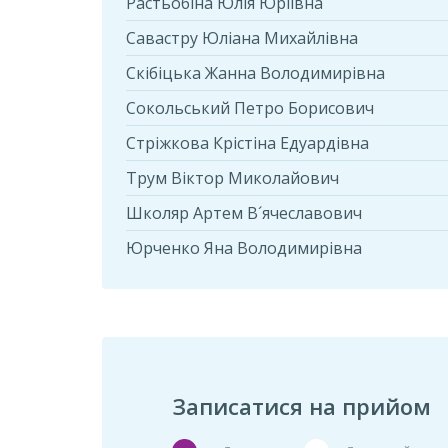
Растьобіна Юлія Юріївна
Савастру Юліана Михайлівна
Скібіцька Жанна Володимирівна
Сокольський Петро Борисович
Стріжкова Крістіна Едуардівна
Трум Віктор Миколайович
Школяр Артем В´ячеславович
Юрченко Яна Володимирівна
Записатися на прийом