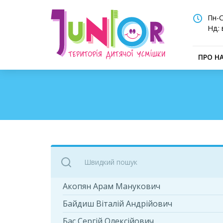
Пн-С
Нд: 
ПРО Н
Акопян Арам Манукович
Байдиш Віталій Андрійович
Бас Сергій Олексійович