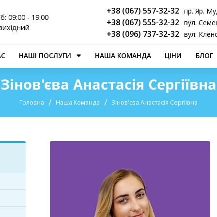
+38 (067) 557-32-32
пр. Яр. Му
б: 09:00 - 19:00
+38 (067) 555-32-32
вул. Семен
вихідний
+38 (096) 737-32-32
вул. Клен
АС
НАШІ ПОСЛУГИ
НАША КОМАНДА
ЦІНИ
БЛОГ
Зінов'єва Анастасія Сергіївна
Головна
Наша Команда
Зінов'єва Анастасія Сергіївна