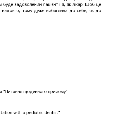
 буде задоволений пацієнт і я, як лікар. Щоб це
і надовго, тому дуже вибаглива до себе, як до
гія "Питання щоденного прийому"
ltation with a pediatric dentist"