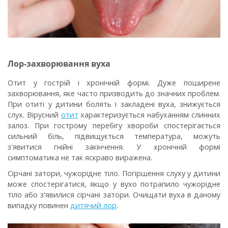
Лор-захворювання вуха
Отит у гострій і хронічній формі
. Дуже поширене
захворювання, яке часто призводить до значних проблем.
При отиті у дитини болять і закладені вуха, знижується
слух. Вірусний
отит
характеризується набуханням слинних
залоз. При гострому перебігу хвороби спостерігається
сильний біль, підвищується температура, можуть
з'явитися гнійні закінчення. У хронічній формі
симптоматика не так яскраво виражена.
Сірчані затори, чужорідне тіло
. Погіршення слуху у дитини
може спостерігатися, якщо у вухо потрапило чужорідне
тіло або з'явилися сірчані затори. Очищати вуха в даному
випадку повинен
дитячий лор
.