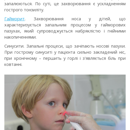
запалюються. По суті, це захворювання є ускладненням
гострого тонзиліту.
Гайморит
. Захворювання носа у дітей, що
характеризується запальним процесом у гайморових
пазухах, який супроводжується набряклістю і гнійними
накопиченнями.
Синусити
. Запальні процеси, що зачіпають носові пазухи.
При гострому синуситі у пацієнта сильно закладений ніс,
при хронічному – першить у горлі і з'являється біль при
ковтанні.