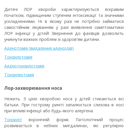
Дитячі ЛОР хвороби характеризуються яскравим
початком, підвищеним ступенем інтоксикації та значними
ускладненнями. Ні в якому разі не потрібно займатися
самостійним лікуванням у разі виявлення симптоматики
ЛОР інфекції у дітей! Звернення до фахівців дозволить
уникнути важких проблем зі здоров'ям дитини.
Аденотомія (видалення аденоїдів)
Тонзилотомія
Аденотонзилотомія
Тонзилектомія
Лор-захворювання носа
Нежить
. З цією хворобою носа у дітей стикаються всі
батьки. При гострому риніті запалюється слизова в носі
при впливі інфекції або будь-якого алергена.
Тонзиліт
вхронічній формі. Патологічний процес
розвивається в небних мигдалинах, які регулярно