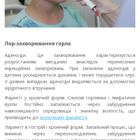
Лор-захворювання горла
Аденоїди
. Це захворювання характеризується
розростанням мигдалин внаслідок перенесених
інфекційних захворювань. При запаленні аденоїдів у
дитини ускладнюється дихання, і може порушитися слух.
У деяких випадках аденоїди видаляються за допомогою
хірургічного втручання.
Фарінгіт у хронічній формі
. Слизові горлянки і лімфатичні
вузли постійно запалюються через забруднення
навколишнього середовища і знижену вологість, що
призводить до
хронічному фарингіту
.
Ларингіт в гострій і хронічній формі
. Запальний процес, що
виникає через переохолодження, забруднення