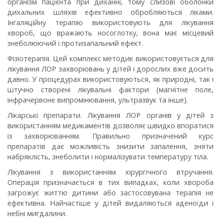
організм пацієнта при диханні, тому слизові оболонки
дихальних шляхів ефективно обробляються ліками.
Інгаляційну терапію використовують для лікування
хвороб, що вражають носоглотку, вона має місцевий
знеболюючий і протизапальний ефект.
Фізіотерапія
. Цей комплекс методик використовується для
лікування ЛОР захворювань у дітей і дорослих вже досить
давно. У процедурах використовуються, як природні, так і
штучно створені лікувальні фактори (магнітне поле,
інфрачервоне випромінювання, ультразвук та інше).
Лікарські препарати
. Лікування ЛОР органів у дітей з
використанням медикаментів дозволяє швидко впоратися
із захворюванням. Правильно призначений курс
препаратів дає можливість знизити запалення, зняти
набряклість, знеболити і нормалізувати температуру тіла.
Лікування з використанням хірургічного втручання
.
Операція призначається в тих випадках, коли хвороба
загрожує життю дитини або застосовувана терапія не
ефективна. Найчастіше у дітей видаляються аденоїди і
небні мигдалини.