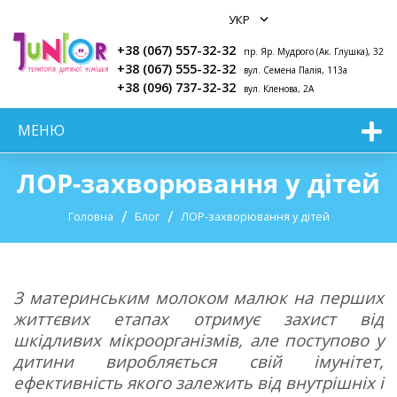
+38 (067) 557-32-32
пр. Яр. Мудрого (Ак. Глушка), 32
+38 (067) 555-32-32
вул. Семена Палія, 113а
+38 (096) 737-32-32
вул. Кленова, 2А
МЕНЮ
ЛОР-захворювання у дітей
Головна
Блог
ЛОР-захворювання у дітей
З материнським молоком малюк на перших
життєвих етапах отримує захист від
шкідливих мікроорганізмів, але поступово у
дитини виробляється свій імунітет,
ефективність якого залежить від внутрішніх і