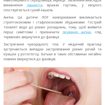
навколишнього середовища, інфекції. Запалення внаслідок
виникнення
ларингіта
вражає гортань, у хворого
спостерігається сухий кашель.
Ангіна
. Це дитяче ЛОР захворювання викликається
стрептококовим і стафілококовим збудниками. Гострий
тонзиліт веде до різних ускладнень, тому, щоб виявити
перші симптоми і призначити
лікування ангіни
, слід
терміново звернутися до фахівця.
Застрягання чужорідного тіла
. У медичній практиці
зустрічаються випадки застрілювання різних речей та
іграшок у ротоглотці. Батьки в таких обставинах негайно
повинні звернутися до фахівців.