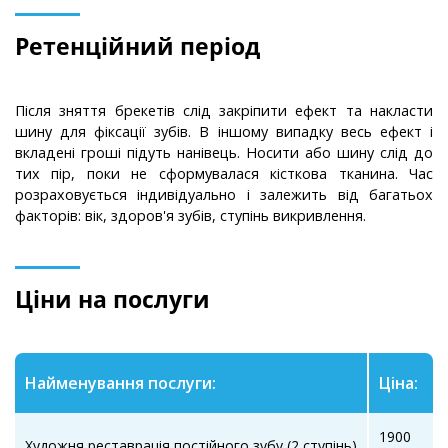
Ретенційний період
Після зняття брекетів слід закріпити ефект та накласти
шину для фіксації зубів. В іншому випадку весь ефект і
вкладені гроші підуть нанівець. Носити або шину слід до
тих пір, поки не сформувалася кісткова тканина. Час
розраховується індивідуально і залежить від багатьох
факторів: вік, здоров'я зубів, ступінь викривлення.
Ціни на послуги
Найменування послуги:
Ціна:
1900
Художня реставрація постійного зубу (2 ступінь)