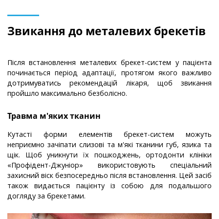
Звикання до металевих брекетів
Після встановлення металевих брекет-систем у пацієнта
починається період адаптації, протягом якого важливо
дотримуватись рекомендацій лікаря, щоб звикання
пройшло максимально безболісно.
Травма м'яких тканин
Кутасті форми елементів брекет-систем можуть
неприємно зачіпати слизові та м'які тканини губ, язика та
щік. Щоб уникнути їх пошкоджень, ортодонти клініки
«Профідент-Джуніор» використовують спеціальний
захисний віск безпосередньо після встановлення. Цей засіб
також видається пацієнту із собою для подальшого
догляду за брекетами.