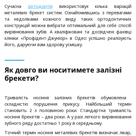
Сучасна
ортодонтія
використовує кілька варіацій
металевих брекет систем. Ознайомившись з перевагами
та недоліками кожного виду таких ортодонтичних
конструкцій можна вибрати оптимальний для себе спосіб
вирівнювання зубів. А кваліфіковані та досвідчені фахівці
клініки «Профідент-Джуніор» в Одесі успішно реалізують
його, даруючи вам здорову усмішку.
Як довго ви носитимете залізні
брекети?
Тривалість носіння залізних брекетів обумовлена ​​
складністю порушення прикусу. Найбільший термін
становить 2 з половиною роки. Стандартна тривалість
носіння брекетів – два роки. А у разі легкого вирівнювання
зубного ряду достатньо 1 року в середньому.
Точний термін носіння металевих брекетів визначає лікар,